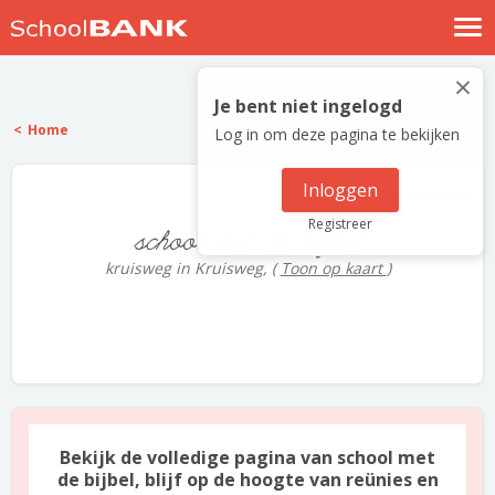
Nostalgische verhalen
×
Log in
Je bent niet ingelogd
Home
Log in om deze pagina te bekijken
Meld je gratis aan
Help
Inloggen
1 scholieren
Registreer
school met de bijbel
kruisweg in Kruisweg,
(
Toon op kaart
)
Bekijk de volledige pagina van school met
de bijbel, blijf op de hoogte van reünies en