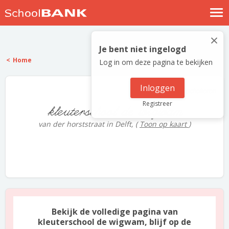
Nostalgische verhalen
×
Log in
Je bent niet ingelogd
Home
Log in om deze pagina te bekijken
Meld je gratis aan
Help
Inloggen
24 scholieren
Registreer
kleuterschool de wigwam
van der horststraat in Delft,
(
Toon op kaart
)
Bekijk de volledige pagina van
kleuterschool de wigwam, blijf op de