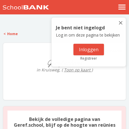
Nostalgische verhalen
×
Log in
Je bent niet ingelogd
Home
Log in om deze pagina te bekijken
Meld je gratis aan
Help
Inloggen
0 scholieren
Registreer
Geref.school
in Kruisweg,
(
Toon op kaart
)
Bekijk de volledige pagina van
Geref.school, blijf op de hoogte van reünies