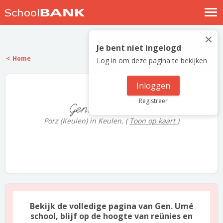
Nostalgische verhalen
×
Log in
Je bent niet ingelogd
Home
Log in om deze pagina te bekijken
Meld je gratis aan
Help
Inloggen
2 scholieren
Registreer
Gen. Umé school
Porz (Keulen) in Keulen,
(
Toon op kaart
)
Bekijk de volledige pagina van Gen. Umé
school, blijf op de hoogte van reünies en