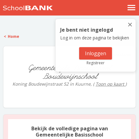
Nostalgische verhalen
×
Log in
Je bent niet ingelogd
Home
Log in om deze pagina te bekijken
Meld je gratis aan
Help
Inloggen
7 scholieren
Registreer
Gemeentelijke Basisschool
Boudewijnschool
Koning Boudewijnstraat 52 in Kuurne,
(
Toon op kaart
)
Bekijk de volledige pagina van
Gemeentelijke Basisschool