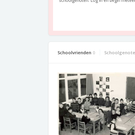
schoolgenoten. Log in en begin meteen o
Schoolvrienden
Schoolgenot
0