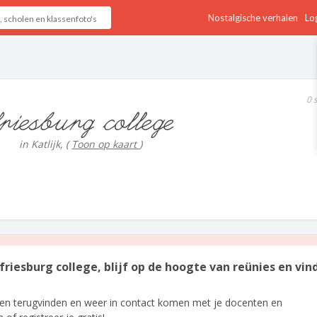
Nostalgische verhalen
Log
0 
friesburg college
in Katlijk,
(
Toon op kaart
)
friesburg college, blijf op de hoogte van reünies en vind
len terugvinden en weer in contact komen met je docenten en