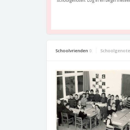
schoolgenoten. Log in en begin meteen o
Schoolvrienden
Schoolgenot
0