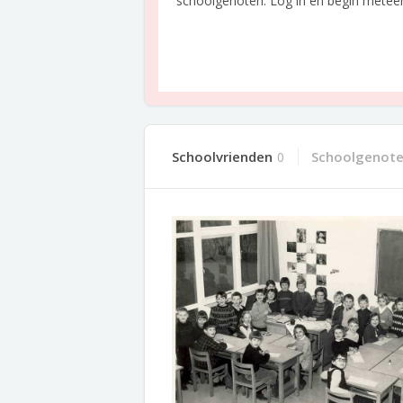
schoolgenoten. Log in en begin meteen o
Schoolvrienden
Schoolgenot
0