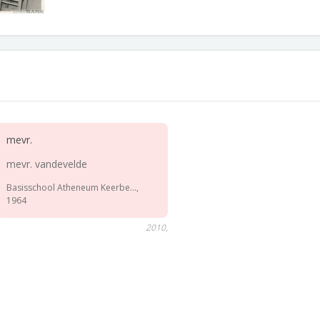
mevr.
mevr. vandevelde
Basisschool Atheneum Keerbe...,
1964
2010,