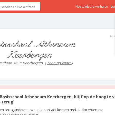
Nostalgische verhalen
Log
10 
isschool Atheneum
Keerbergen
venlaan 18 in Keerbergen,
(
Toon op kaart
)
 Basisschool Atheneum Keerbergen, blijf op de hoogte 
s terug!
len terugvinden en weer in contact komen met je docenten en