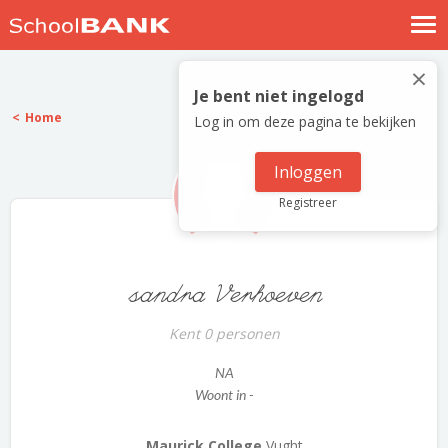
Nostalgische verhalen
×
Log in
Je bent niet ingelogd
Home
Log in om deze pagina te bekijken
Meld je gratis aan
Help
Inloggen
Registreer
sandra Verhoeven
Kent 0 personen
NA
Woont in -
Maurick College
Vught