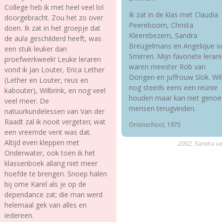
College heb ik met heel veel lol
Ik zat in de klas met Claudia
doorgebracht. Zou het zo over
Peereboom, Christa
doen. Ik zat in het groepje dat
Kleerebezem, Sandra
de aula geschilderd heeft, was
Breugelmans en Angelique v
een stuk leuker dan
Smirren. Mijn favoriete lerar
proefwerkweek! Leuke leraren
waren meester Rob van
vond ik Jan Louter, Erica Lether
Dongen en juffrouw Slok. Wil
(Lether en Louter, reus en
nog steeds eens een reünie
kabouter), Wilbrink, en nog veel
houden maar kan niet genoe
veel meer. De
mensen terugvinden.
natuurkundelessen van Van der
Raadt zal ik nooit vergeten; wat
Orionschool, 1975
een vreemde vent was dat.
Altijd even kleppen met
2002, Sandra v
Onderwater, ook toen ik het
klassenboek allang niet meer
hoefde te brengen. Snoep halen
bij ome Karel als je op de
dependance zat; die man werd
helemaal gek van alles en
iedereen.