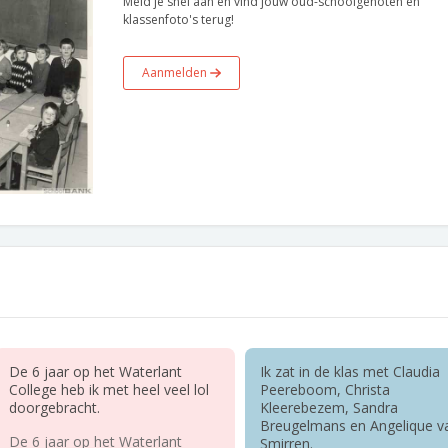
Meld je snel aan en vind jouw oud-schoolgenoten en
klassenfoto's terug!
Aanmelden
De 6 jaar op het Waterlant
Ik zat in de klas met Claudia
College heb ik met heel veel lol
Peereboom, Christa
doorgebracht.
Kleerebezem, Sandra
Breugelmans en Angelique v
De 6 jaar op het Waterlant
Smirren.