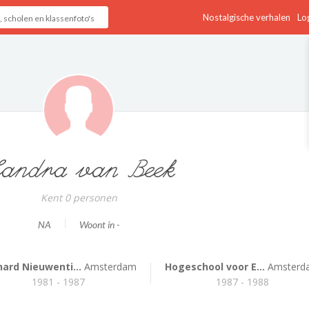
Nostalgische verhalen
Log
andra van Beek
Kent 0 personen
NA
Woont in -
nard Nieuwenti...
Amsterdam
Hogeschool voor E...
Amsterd
1981 - 1987
1987 - 1988