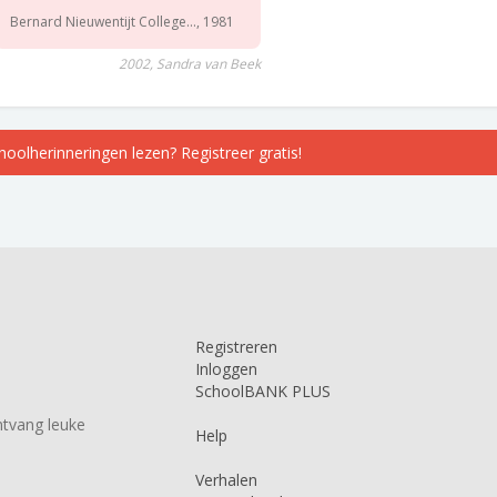
Bernard Nieuwentijt College..., 1981
2002, Sandra van Beek
choolherinneringen lezen? Registreer gratis!
Registreren
Inloggen
SchoolBANK PLUS
tvang leuke
Help
Verhalen