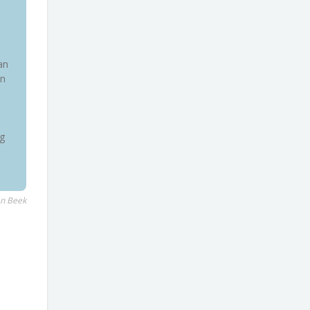
an
en
g
an Beek