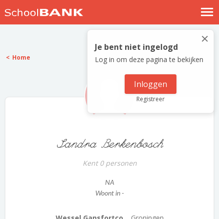
Nostalgische verhalen
×
Log in
Je bent niet ingelogd
Home
Log in om deze pagina te bekijken
Meld je gratis aan
Help
Inloggen
Registreer
Sandra Berkenbosch
Kent 0 personen
NA
Woont in -
Wessel Gansfortco...
Groningen