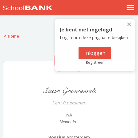
Nostalgische verhalen
×
Log in
Je bent niet ingelogd
Home
Log in om deze pagina te bekijken
Meld je gratis aan
Help
Inloggen
Registreer
Saar Groenevelt
Kent 0 personen
NA
Woont in -
Vossius
Amsterdam