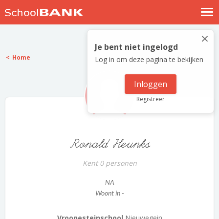
Nostalgische verhalen
×
Log in
Je bent niet ingelogd
Home
Log in om deze pagina te bekijken
Meld je gratis aan
Help
Inloggen
Registreer
Ronald Heunks
Kent 0 personen
NA
Woont in -
Vroonesteinschool
Nieuwegein