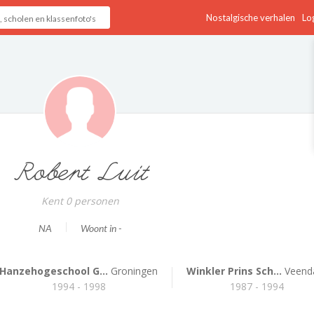
Nostalgische verhalen
Log
Robert Luit
Kent 0 personen
NA
Woont in -
Hanzehogeschool G...
Groningen
Winkler Prins Sch...
Veen
1994 - 1998
1987 - 1994