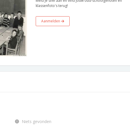
Meld je snel aan en vind jouw oud-schoolgenoten en
klassenfoto's terug!
Aanmelden
Niets gevonden