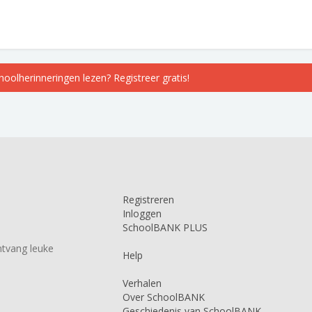
choolherinneringen lezen? Registreer gratis!
Registreren
Inloggen
SchoolBANK PLUS
tvang leuke
Help
Verhalen
Over SchoolBANK
Geschiedenis van SchoolBANK