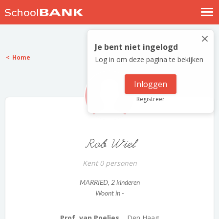
Nostalgische verhalen
×
Log in
Je bent niet ingelogd
Home
Log in om deze pagina te bekijken
Meld je gratis aan
Help
Inloggen
Registreer
Rob Wiel
Kent 0 personen
MARRIED
, 2 kinderen
Woont in -
Prof. van Poeljes...
Den Haag