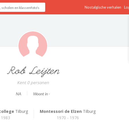
Nostalgische verhalen
Log
Rob Leijten
Kent 0 personen
NA
Woont in -
ollege
Tilburg
Montessori de Elzen
Tilburg
- 1983
1970 - 1976