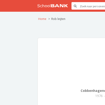
Home
Rob leijten
Cobbenhagenc
1976 