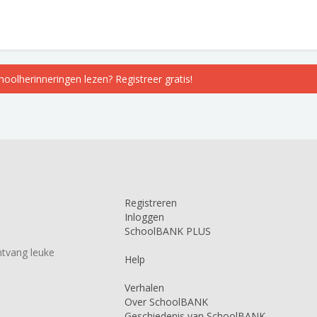
choolherinneringen lezen? Registreer gratis!
Registreren
Inloggen
SchoolBANK PLUS
tvang leuke
Help
Verhalen
Over SchoolBANK
Geschiedenis van SchoolBANK