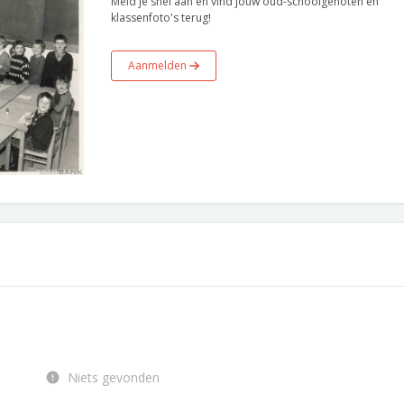
Meld je snel aan en vind jouw oud-schoolgenoten en
klassenfoto's terug!
Aanmelden
Niets gevonden