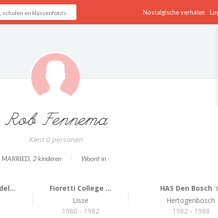
Nostalgische verhalen
Log
Rob Fennema
Kent 0 personen
MARRIED
, 2 kinderen
Woont in -
el...
Fioretti College ...
HAS Den Bosch
'
Lisse
Hertogenbosch
1980 - 1982
1982 - 1988