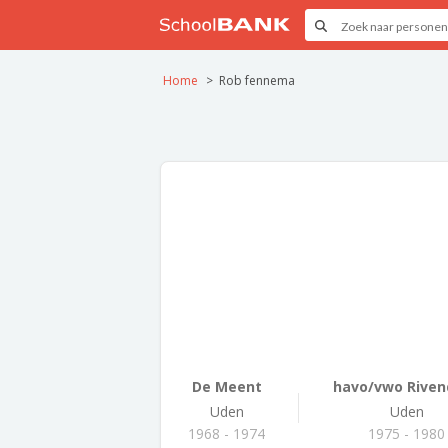
Home
Rob fennema
De Meent
havo/vwo Rivend
Uden
Uden
1968 - 1974
1975 - 1980