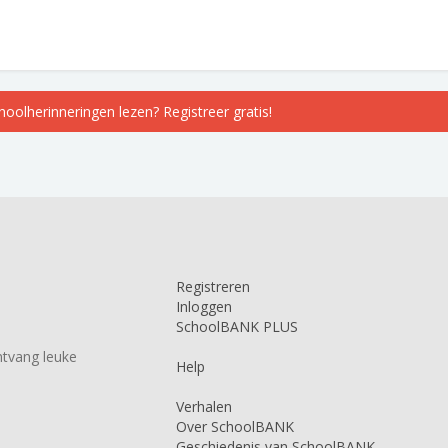
choolherinneringen lezen? Registreer gratis!
Registreren
Inloggen
SchoolBANK PLUS
tvang leuke
Help
Verhalen
Over SchoolBANK
Geschiedenis van SchoolBANK