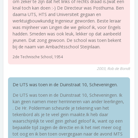
om zeker te zijn dat het links of rechts draad is.(wat een
knal toch kan doen :-) De Directeur was Posthuma. Ben
daarna UTS, HTS and Universiteit gegaan en
werktuigbouwkundig Ingenieur geworden. Beste leraar
was mijnheer van Lingen die we geloof ik, voor Engels
hadden. Smeden was ook leuk, lekker op dat aanbeeld
jeunen. Dat zong gewoon. De school was toen bekent
bij de naam van Ambachtsschool Steijnlaan.
2de Technische School, 1954
2003, Rob de Bondt
De UTS was toen in de Duinstraat 10, Scheveningen.
De UTS was toen in de Duinstraat 10, Scheveningen. Ik
kan geen namen meer herrinneren van ander leerlingen,
. De Hr. Polderman scheurde je tekening van het
tekenbord als je te veel gein maakte.Ik heb daar
waarschijnlijk te veel gein gehad geloof ik, want op een
bepaalde tijd zagen de directie en ik het niet meer oog
tot oog en ik ben toen overgegaan naar de avond MTS