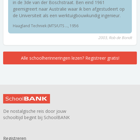
in de 3de van der Boschstraat. Ben eind 1961
geemigreert naar Australie waar ik ben afgestudeert op
de Universiteit als een werktuigbouwkundig ingenieur.
Haagland Techniek (MTS/UTS ..., 1956
2003, Rob de Bondt
Alle schoolherinneringen lezen? Registreer gratis!
De nostalgische reis door jouw
schooltijd begint bij SchoolBANK
Registreren