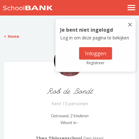
Nostalgische verhalen
×
Log in
Je bent niet ingelogd
Home
Log in om deze pagina te bekijken
Meld je gratis aan
Help
Inloggen
Registreer
Rob de Bondt
Kent 13 personen
Getrouwd
, 2 kinderen
Woont in -
Theo Thijssenschool
Den Haag