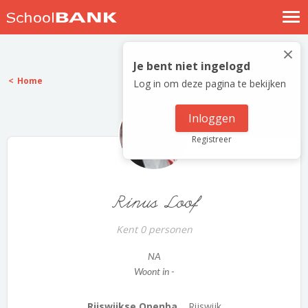
Nostalgische verhalen
×
Log in
Je bent niet ingelogd
Home
Log in om deze pagina te bekijken
Meld je gratis aan
Help
Inloggen
Registreer
Rinus Loof
Kent 0 personen
NA
Woont in -
Rijswijkse Openba...
Rijswijk