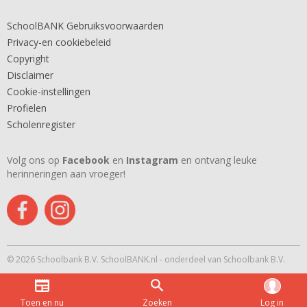
SchoolBANK Gebruiksvoorwaarden
Privacy-en cookiebeleid
Copyright
Disclaimer
Cookie-instellingen
Profielen
Scholenregister
Volg ons op
Facebook
en
Instagram
en ontvang leuke
herinneringen aan vroeger!
© 2026 Schoolbank B.V. SchoolBANK.nl - onderdeel van Schoolbank B.V.
Toen en nu
Zoeken
Log in