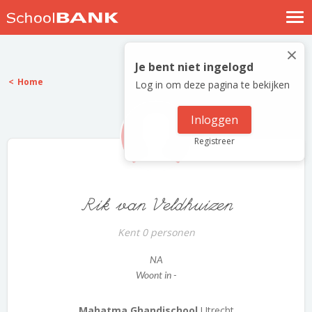
Nostalgische verhalen
×
Log in
Je bent niet ingelogd
Home
Log in om deze pagina te bekijken
Meld je gratis aan
Help
Inloggen
Registreer
Rik van Veldhuizen
Kent 0 personen
NA
Woont in -
Mahatma Ghandischool
Utrecht