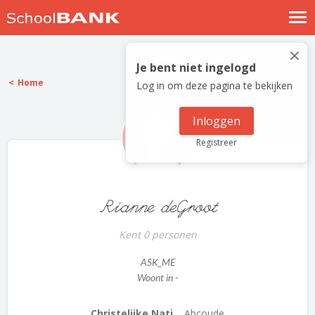
Nostalgische verhalen
×
Log in
Je bent niet ingelogd
Home
Log in om deze pagina te bekijken
Meld je gratis aan
Help
Inloggen
Registreer
Rianne deGroot
Kent 0 personen
ASK_ME
Woont in -
Christelijke Nati...
Abcoude