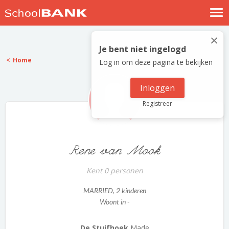
Nostalgische verhalen
×
Log in
Je bent niet ingelogd
Home
Log in om deze pagina te bekijken
Meld je gratis aan
Help
Inloggen
Registreer
Rene van Mook
Kent 0 personen
MARRIED
, 2 kinderen
Woont in -
De Stuifhoek
Made