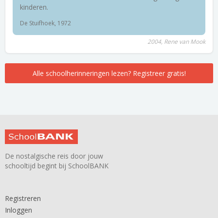
kinderen.
De Stuifhoek, 1972
2004, Rene van Mook
Alle schoolherinneringen lezen? Registreer gratis!
De nostalgische reis door jouw
schooltijd begint bij SchoolBANK
Registreren
Inloggen