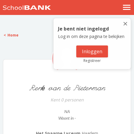
Nostalgische verhalen
×
Log in
Je bent niet ingelogd
Home
Log in om deze pagina te bekijken
Meld je gratis aan
Help
Inloggen
Registreer
René van de Pieterman
Kent 0 personen
NA
Woont in -
Het Spaarne Lyceum
Haarlem