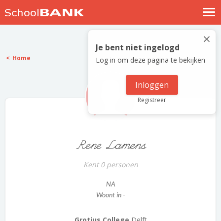
Nostalgische verhalen
×
Log in
Je bent niet ingelogd
Home
Log in om deze pagina te bekijken
Meld je gratis aan
Help
Inloggen
Registreer
Rene Lamens
Kent 0 personen
NA
Woont in -
Grotius College
Delft