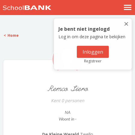
Nostalgische verhalen
×
Log in
Je bent niet ingelogd
Home
Log in om deze pagina te bekijken
Meld je gratis aan
Help
Inloggen
Registreer
Remco Siero
Kent 0 personen
NA
Woont in -
De Kleine Wereld
Twello