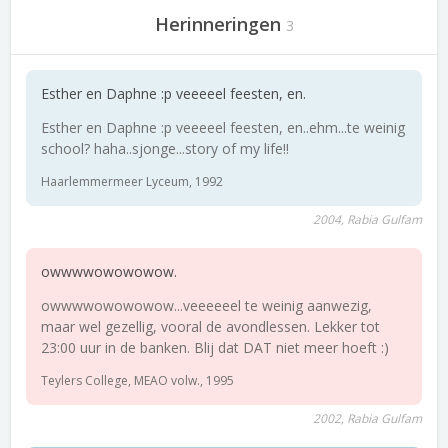
Herinneringen
3
Esther en Daphne :p veeeeel feesten, en.
Esther en Daphne :p veeeeel feesten, en..ehm...te weinig
school? haha..sjonge...story of my life!!
Haarlemmermeer Lyceum, 1992
2004, Rabia Gulfam
owwwwowowowow.
owwwwowowowow...veeeeeel te weinig aanwezig,
maar wel gezellig, vooral de avondlessen. Lekker tot
23:00 uur in de banken. Blij dat DAT niet meer hoeft :)
Teylers College, MEAO volw., 1995
2002, Rabia Gulfam