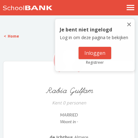
Nostalgische verhalen
×
Log in
Je bent niet ingelogd
Home
Log in om deze pagina te bekijken
Meld je gratis aan
Help
Inloggen
Registreer
Rabia Gulfam
Kent 0 personen
MARRIED
Woont in -
de Ichthus
Almere