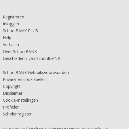
Registreren
Inloggen
SchoolBANK PLUS
Help
Verhalen
Over SchoolBANK
Geschiedenis van SchoolBANK
SchoolBANK Gebruiksvoorwaarden
Privacy-en cookiebeleid
Copyright
Disclaimer
Cookie-instellingen
Profielen
Scholenregister
Volg ons op
Facebook
en
Instagram
en ontvang leuke