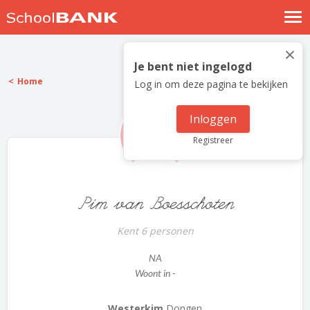
Nostalgische verhalen
×
Log in
Je bent niet ingelogd
Home
Log in om deze pagina te bekijken
Meld je gratis aan
Help
Inloggen
Registreer
Pim van Boesschoten
Kent 6 personen
NA
Woont in -
Westerkim
Dongen