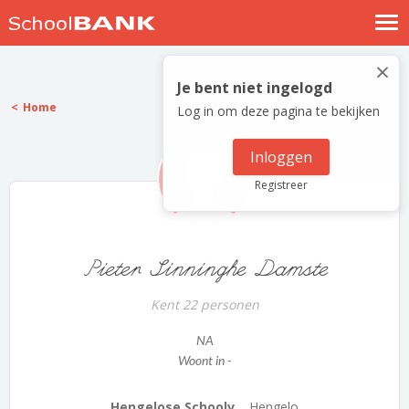
Nostalgische verhalen
×
Log in
Je bent niet ingelogd
Home
Log in om deze pagina te bekijken
Meld je gratis aan
Help
Inloggen
Registreer
Pieter Sinninghe Damste
Kent 22 personen
NA
Woont in -
Hengelose Schoolv...
Hengelo