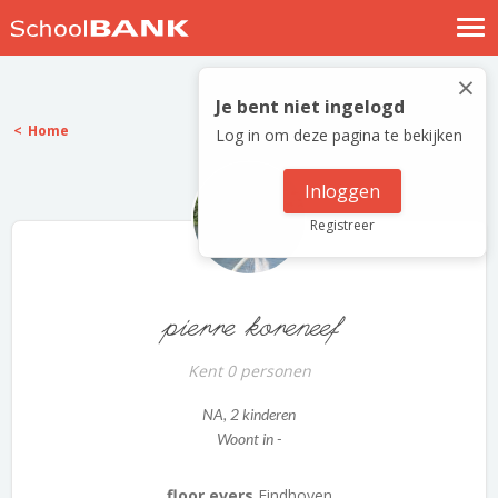
Nostalgische verhalen
×
Log in
Je bent niet ingelogd
Home
Log in om deze pagina te bekijken
Meld je gratis aan
Help
Inloggen
Registreer
pierre koreneef
Kent 0 personen
NA
, 2 kinderen
Woont in -
floor evers
Eindhoven