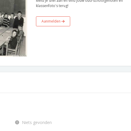
Meld je snel aan en vind jouw oud-schoolgenoten en
klassenfoto's terug!
Aanmelden
Niets gevonden