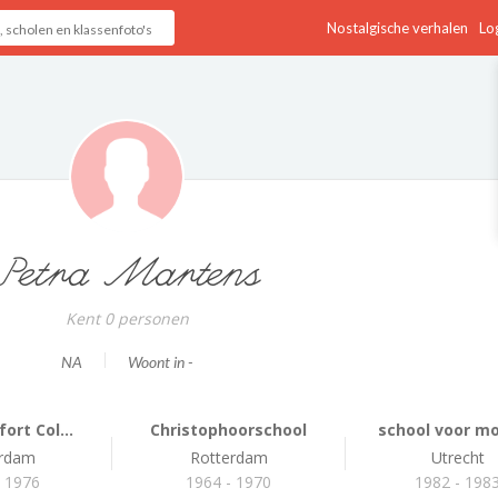
Nostalgische verhalen
Log
Petra Martens
Kent 0 personen
NA
Woont in -
ort Col...
Christophoorschool
school voor mod
erdam
Rotterdam
Utrecht
- 1976
1964 - 1970
1982 - 198