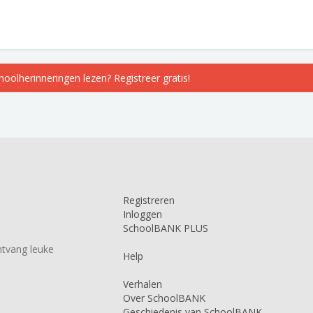
choolherinneringen lezen? Registreer gratis!
Registreren
Inloggen
SchoolBANK PLUS
tvang leuke
Help
Verhalen
Over SchoolBANK
Geschiedenis van SchoolBANK