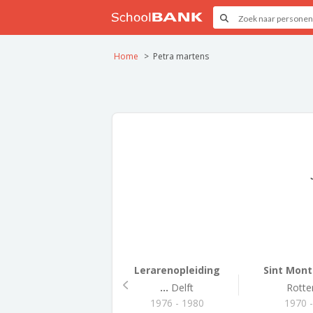
Home
Petra martens
Lerarenopleiding
Sint Montf
...
Delft
Rott
1976 - 1980
1970 