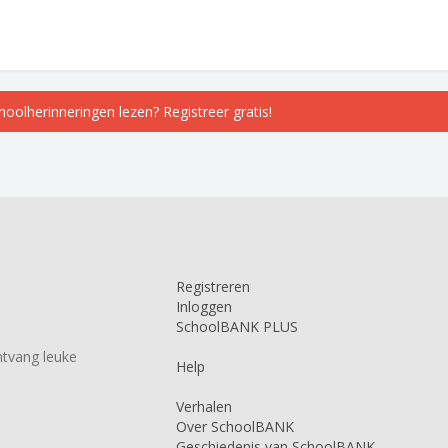
choolherinneringen lezen? Registreer gratis!
Registreren
Inloggen
SchoolBANK PLUS
tvang leuke
Help
Verhalen
Over SchoolBANK
Geschiedenis van SchoolBANK