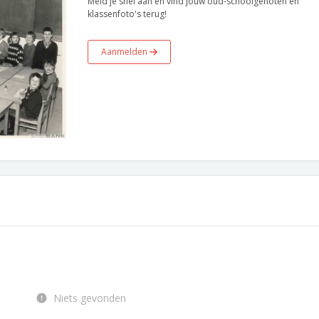
Meld je snel aan en vind jouw oud-schoolgenoten en
klassenfoto's terug!
Aanmelden
Niets gevonden