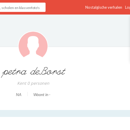
Nostalgische verhalen
Log
petra deBorst
Kent 0 personen
NA
Woont in -