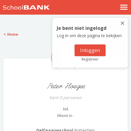
Nostalgische verhalen
×
Log in
Je bent niet ingelogd
Home
Log in om deze pagina te bekijken
Meld je gratis aan
Help
Inloggen
Registreer
Peter Hoegee
Kent 0 personen
NA
Woont in -
Delfgaauwschool
Rotterdam