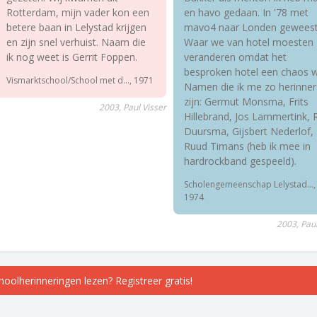
Rotterdam, mijn vader kon een
en havo gedaan. In '78 met
betere baan in Lelystad krijgen
mavo4 naar Londen geweest
en zijn snel verhuist. Naam die
Waar we van hotel moesten
ik nog weet is Gerrit Foppen.
veranderen omdat het
besproken hotel een chaos w
Vismarktschool/School met d..., 1971
Namen die ik me zo herinner
zijn: Germut Monsma, Frits
2003, Paul Visser
Hillebrand, Jos Lammertink, R
Duursma, Gijsbert Nederlof,
Ruud Timans (heb ik mee in
hardrockband gespeeld).
Scholengemeenschap Lelystad...,
1974
2003, Paul
choolherinneringen lezen? Registreer gratis!