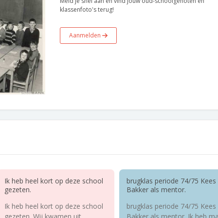
Meld je snel aan en vind jouw oud-schoolgenoten en
klassenfoto's terug!
Aanmelden
Ik heb heel kort op deze school
brugklas periode 74/75 Kees
gezeten.
Bakker als mentor.
Ik heb heel kort op deze school
brugklas periode 74/75 Kees
gezeten. Wij kwamen uit
Bakker als mentor. Ik heb m