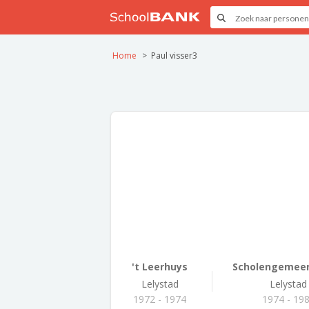
Home
Paul visser3
't Leerhuys
Scholengemeen
Lelystad
Lelystad
1972 - 1974
1974 - 19