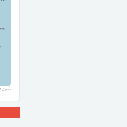
.
as.
ik
 Visser