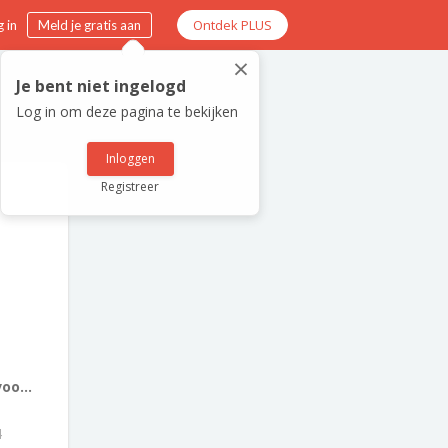
Ontdek PLUS
 in
Meld je gratis aan
×
Je bent niet ingelogd
Log in om deze pagina te bekijken
Inloggen
Registreer
oo...
4