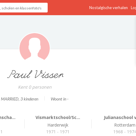
Nostalgische verhalen
Log
Paul Visser
Kent 0 personen
MARRIED
, 3 kinderen
Woont in -
scha...
Vismarktschool/Sc...
Julianaschool v
Harderwijk
Rotterdam
81
1971 - 1971
1968 - 197