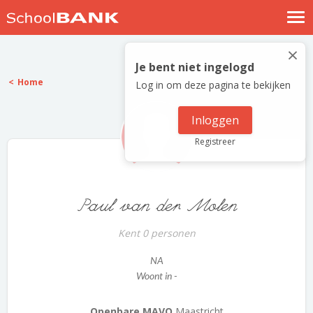
Nostalgische verhalen
×
Log in
Je bent niet ingelogd
Home
Log in om deze pagina te bekijken
Meld je gratis aan
Help
Inloggen
Registreer
Paul van der Molen
Kent 0 personen
NA
Woont in -
Openbare MAVO
Maastricht