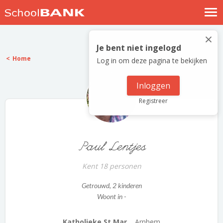
Nostalgische verhalen
×
Log in
Je bent niet ingelogd
Home
Log in om deze pagina te bekijken
Meld je gratis aan
Help
Inloggen
Registreer
Paul Lentjes
Kent 18 personen
Getrouwd
, 2 kinderen
Woont in -
Katholieke St Mar...
Arnhem