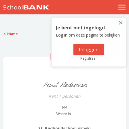
Nostalgische verhalen
×
Log in
Je bent niet ingelogd
Home
Log in om deze pagina te bekijken
Meld je gratis aan
Help
Inloggen
Registreer
Paul Hedeman
Kent 1 personen
NA
Woont in -
St. Radboudschool
Almelo