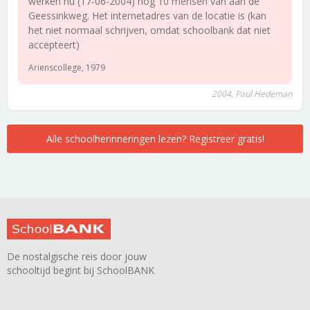
werken nu (17-06-2004) nog 10 mensen van aan de
Geessinkweg. Het internetadres van de locatie is (kan
het niet normaal schrijven, omdat schoolbank dat niet
accepteert)
Arienscollege, 1979
2004, Paul Hedeman
Alle schoolherinneringen lezen? Registreer gratis!
De nostalgische reis door jouw
schooltijd begint bij SchoolBANK