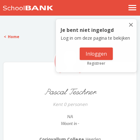
Nostalgische verhalen
×
Log in
Je bent niet ingelogd
Home
Log in om deze pagina te bekijken
Meld je gratis aan
Help
Inloggen
Registreer
Pascal Teschner
Kent 0 personen
NA
Woont in -
Coriovallum College
Heerlen