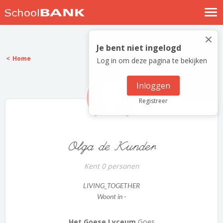
Nostalgische verhalen
×
Log in
Je bent niet ingelogd
Home
Log in om deze pagina te bekijken
Meld je gratis aan
Help
Inloggen
Registreer
Olga de Kunder
Kent 0 personen
LIVING_TOGETHER
Woont in -
Het Goese Lyceum
Goes