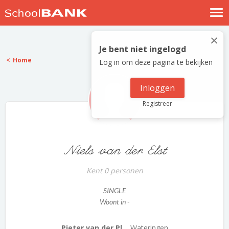
Nostalgische verhalen
×
Log in
Je bent niet ingelogd
Home
Log in om deze pagina te bekijken
Meld je gratis aan
Help
Inloggen
Registreer
Niels van der Elst
Kent 0 personen
SINGLE
Woont in -
Pieter van der Pl...
Wateringen