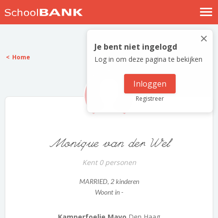
Nostalgische verhalen
×
Log in
Je bent niet ingelogd
Home
Log in om deze pagina te bekijken
Meld je gratis aan
Help
Inloggen
Registreer
Monique van der Wel
Kent 0 personen
MARRIED
, 2 kinderen
Woont in -
Kamperfoelie Mavo
Den Haag