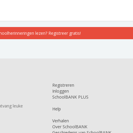
choolherinneringen lezen? Registreer gratis!
Registreren
Inloggen
SchoolBANK PLUS
tvang leuke
Help
Verhalen
Over SchoolBANK
Geschiedenis van SchoolBANK