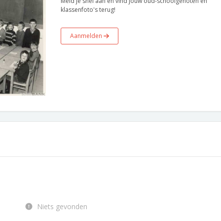
Meld je snel aan en vind jouw oud-schoolgenoten en
klassenfoto's terug!
Aanmelden
Niets gevonden