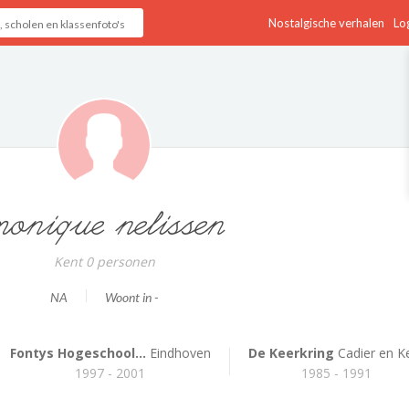
Nostalgische verhalen
Log
onique nelissen
Kent 0 personen
NA
Woont in -
Fontys Hogeschool...
Eindhoven
De Keerkring
Cadier en K
1997 - 2001
1985 - 1991