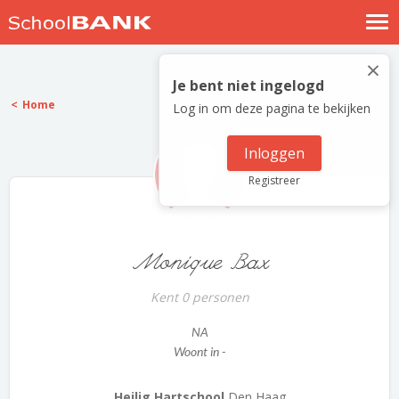
Nostalgische verhalen
×
Log in
Je bent niet ingelogd
Home
Log in om deze pagina te bekijken
Meld je gratis aan
Help
Inloggen
Registreer
Monique Bax
Kent 0 personen
NA
Woont in -
Heilig Hartschool
Den Haag