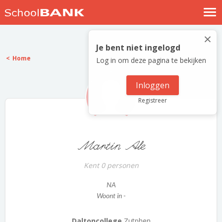
Nostalgische verhalen
×
Log in
Je bent niet ingelogd
Home
Log in om deze pagina te bekijken
Meld je gratis aan
Help
Inloggen
Registreer
Martin Ale
Kent 0 personen
NA
Woont in -
Daltoncollege
Zutphen