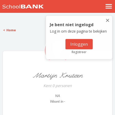
Nostalgische verhalen
×
Log in
Je bent niet ingelogd
Home
Log in om deze pagina te bekijken
Meld je gratis aan
Help
Inloggen
Registreer
Martijn Krutzen
Kent 0 personen
NA
Woont in -