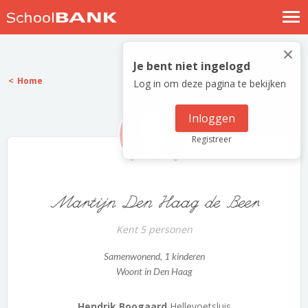
Nostalgische verhalen
×
Log in
Je bent niet ingelogd
Home
Log in om deze pagina te bekijken
Meld je gratis aan
Help
Inloggen
Registreer
Martijn Den Haag de Beer
Kent 5 personen
Samenwonend
, 1 kinderen
Woont in Den Haag
Hendrik Boogaard
Hellevoetsluis