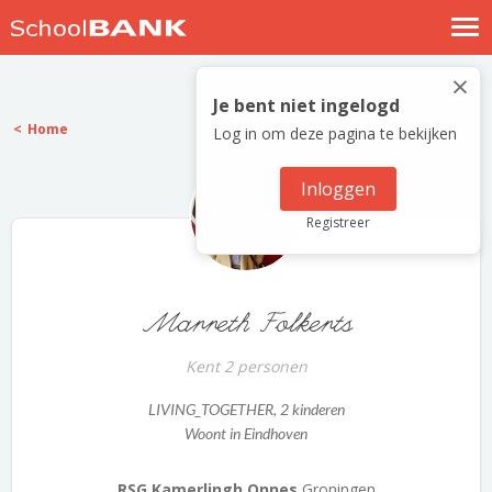
Nostalgische verhalen
×
Log in
Je bent niet ingelogd
Home
Log in om deze pagina te bekijken
Meld je gratis aan
Help
Inloggen
Registreer
Marreth Folkerts
Kent 2 personen
LIVING_TOGETHER
, 2 kinderen
Woont in Eindhoven
RSG Kamerlingh Onnes
Groningen