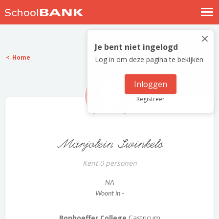
Nostalgische verhalen
×
Log in
Je bent niet ingelogd
Home
Log in om deze pagina te bekijken
Meld je gratis aan
Help
Inloggen
Registreer
Marjolein Swinkels
Kent 0 personen
NA
Woont in -
Bonhoeffer College
Castricum