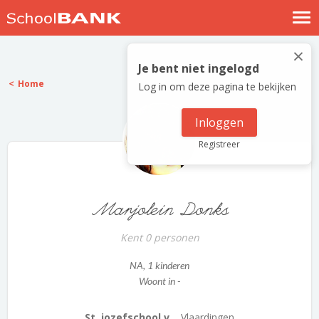
Nostalgische verhalen
×
Log in
Je bent niet ingelogd
Home
Log in om deze pagina te bekijken
Meld je gratis aan
Help
Inloggen
Registreer
Marjolein Donks
Kent 0 personen
NA
, 1 kinderen
Woont in -
St. jozefschool v...
Vlaardingen