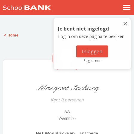
Nostalgische verhalen
×
Log in
Je bent niet ingelogd
Home
Log in om deze pagina te bekijken
Meld je gratis aan
Help
Inloggen
Registreer
Margreet Sasburg
Kent 0 personen
NA
Woont in -
Het Wooldrik (van...
Enschede