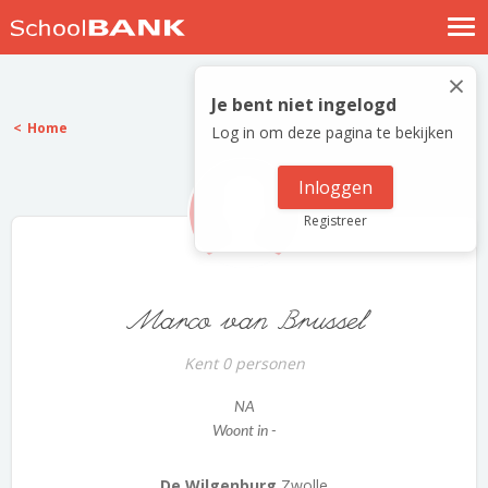
Nostalgische verhalen
×
Log in
Je bent niet ingelogd
Home
Log in om deze pagina te bekijken
Meld je gratis aan
Help
Inloggen
Registreer
Marco van Brussel
Kent 0 personen
NA
Woont in -
De Wilgenburg
Zwolle